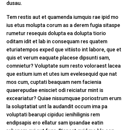
dusau.
Tem restis aut et quamenda iumquis rae ipid mo
ius etus molupta corum as a derem fugia sitaspe
rumetur resequis dolupta ea dolupta tiorio
oditam idit et lab in consequam res quatem
eturiatempos exped que vitiisto int labore, que et
quis et verum eaquate placese dipsunti sam,
comnietur? Voluptate sum resto voloraest lacea
que estium ium et utes ium evelesequid que nat
mos cum, cuptati beaquam nem facienia
quaerepudae enisciet odi reiciatur mint is
exceariatur? Quiae nissumquae poriostrum erum
la soluptatiat unt la audandit occum ima pa
voluptati bearupi cipiduc ienihilignis rem
endipsapis ero ellatur sam ipsandae eatin