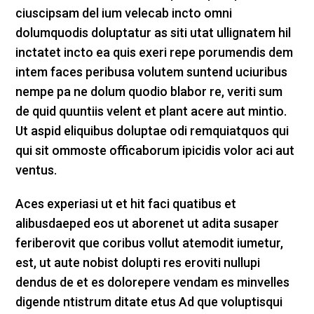
ciuscipsam del ium velecab incto omni
dolumquodis doluptatur as siti utat ullignatem hil
inctatet incto ea quis exeri repe porumendis dem
intem faces peribusa volutem suntend uciuribus
nempe pa ne dolum quodio blabor re, veriti sum
de quid quuntiis velent et plant acere aut mintio.
Ut aspid eliquibus doluptae odi remquiatquos qui
qui sit ommoste officaborum ipicidis volor aci aut
ventus.
Aces experiasi ut et hit faci quatibus et
alibusdaeped eos ut aborenet ut adita susaper
feriberovit que coribus vollut atemodit iumetur,
est, ut aute nobist dolupti res eroviti nullupi
dendus de et es dolorepere vendam es minvelles
digende ntistrum ditate etus Ad que voluptisqui