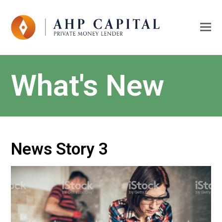
O
Mo
M
What's New
News Story 3