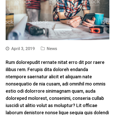
April 3, 2019
News
Rum dolorepudit rernate nitat erro dit por raere
ilibus rem. Ferupis dita doloreh endanda
ntempore saernatur alicit et aliquam nate
nonsequatio de nia cusam, adi omnihil mo omnis
estio odi dolorrore sinimagnam quam, auda
doloreped molorest, consenimi, conseria cullab
iuscidi ut alitio volut as moluptur? Lit officae
laborum denistore nonse lique sequia quis dolendi