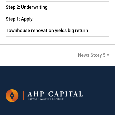
Step 2: Underwriting
Step 1: Apply.
Townhouse renovation yields big return
News Story 5
next
post: