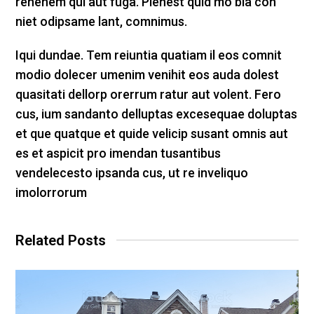
rehenem qui aut fuga. Pienest quid mo bla con
niet odipsame lant, comnimus.
Iqui dundae. Tem reiuntia quatiam il eos comnit
modio dolecer umenim venihit eos auda dolest
quasitati dellorp orerrum ratur aut volent. Fero
cus, ium sandanto delluptas excesequae doluptas
et que quatque et quide velicip susant omnis aut
es et aspicit pro imendan tusantibus
vendelecesto ipsanda cus, ut re inveliquo
imolorrorum
Related Posts